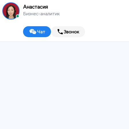
Анастасия
Йошкар-Ола
Бизнес-аналитик
Полный комплекс услуг
Йошкар-Ола
8 (800) 533-75-69
По всем вопросам
Чат
Звонок
top@mworx.ru
Партнерская программа
Интернет-маркетинг
Performance-маркетинг
Управление репутацией и SERM
Контент маркетинг
Email-маркетинг
Маркетинг в
мессенджерах и чат-боты
SEO и продвижение в поиске
Продвижение в ПромоСтраницах
Реклама
Медийная реклама
Таргетированная реклама
Контекстная
реклама
Ретаргетинг
Реклама в Telegram
Разработка
Лендинги
Корпоративные сайты
Интернет-магазины
Информационные порталы
Графика и визуальный контент
Разработка Web Apps для ботов в Telegram
Перенос сайтов на
1С Битрикс
Поддержка
Комплексная аналитика
Аудит сайта
Наполнение контентом
Digital-стратегия
Техническая поддержка